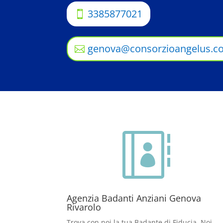
3385877021
genova@consorzioangelus.c

Agenzia Badanti Anziani Genova
Rivarolo
Trova con noi la tua Badante di Fiducia. Noi