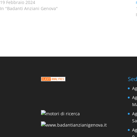
19 Febbraio 2024
In "Badanti Anziani Genova"
Sedi
Ag
Ag
M
Ag
Sa
Ag
0