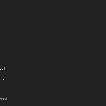
colf
lf,
ziani