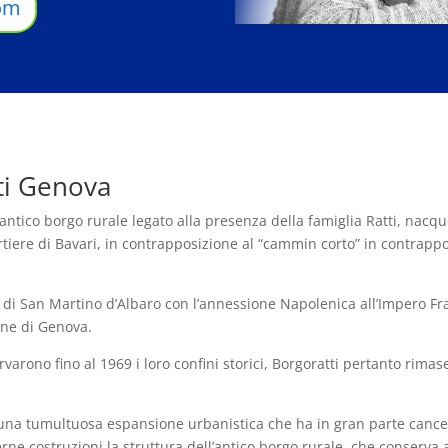
om
ti Genova
 antico borgo rurale legato alla presenza della famiglia Ratti, nac
rtiere di Bavari, in contrapposizione al “cammin corto” in contrap
 di San Martino d’Albaro con l’annessione Napolenica all’Impero F
une di Genova.
varono fino al 1969 i loro confini storici, Borgoratti pertanto rimas
una tumultuosa espansione urbanistica che ha in gran parte cancellat
rne costruzioni la struttura dell’antico borgo rurale, che conserva