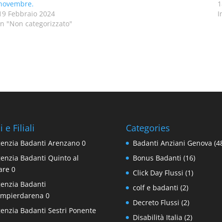
novembre.
1
19 Febbraio 2024
I
In "Non categorizzato"
 e Filiali
Categories
enzia Badanti Arenzano
0
Badanti Anziani Genova
(4
enzia Badanti Quinto al
Bonus Badanti
(16)
are
0
Click Day Flussi
(1)
enzia Badanti
colf e badanti
(2)
mpierdarena
0
Decreto Flussi
(2)
enzia Badanti Sestri Ponente
Disabilità Italia
(2)