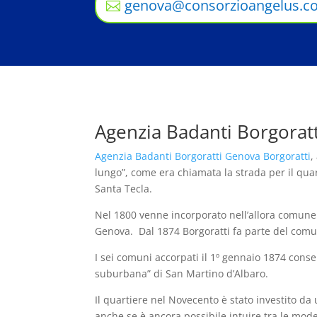
genova@consorzioangelus.c
Agenzia Badanti Borgorat
Agenzia Badanti Borgoratti Genova Borgoratti
,
lungo”, come era chiamata la strada per il qua
Santa Tecla.
Nel 1800 venne incorporato nell’allora comune
Genova. Dal 1874 Borgoratti fa parte del com
I sei comuni accorpati il 1º gennaio 1874 conser
suburbana” di San Martino d’Albaro.
Il quartiere nel Novecento è stato investito da 
anche se è ancora possibile intuire tra le mode