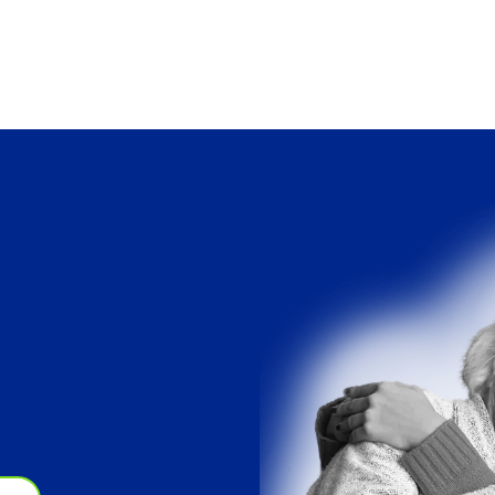
Agenzia Badanti Borgoratti Genova
a