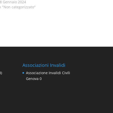
8 Gennaio 2024
n "Non categorizzato"
Associazioni Invalidi
8)
Associazione Invalidi Civili
Genova
0