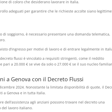
azione di coloro che desiderano lavorare in Italia.
llo adeguati per garantire che le richieste accolte siano legittime
so di soggiorno, è necessario presentare una domanda telematica,
oro.
isto d’ingresso per motivi di lavoro e di entrare legalmente in Itali
creto flussi è vincolato a requisiti stringenti, come il reddito
 pari a 20.000 € se vive da solo o 27.000 € se il suo nucleo familia
i a Genova con il Decreto Flussi
 dicembre 2024. Nonostante la limitata disponibilità di quote, il Dec
i a Genova e in tutta Italia.
ore dell’assistenza agli anziani possono trovare nel decreto una
 del lavoro italiano.