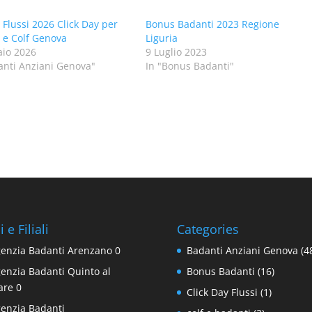
 Flussi 2026 Click Day per
Bonus Badanti 2023 Regione
 e Colf Genova
Liguria
io 2026
9 Luglio 2023
anti Anziani Genova"
In "Bonus Badanti"
 e Filiali
Categories
enzia Badanti Arenzano
0
Badanti Anziani Genova
(4
enzia Badanti Quinto al
Bonus Badanti
(16)
are
0
Click Day Flussi
(1)
enzia Badanti