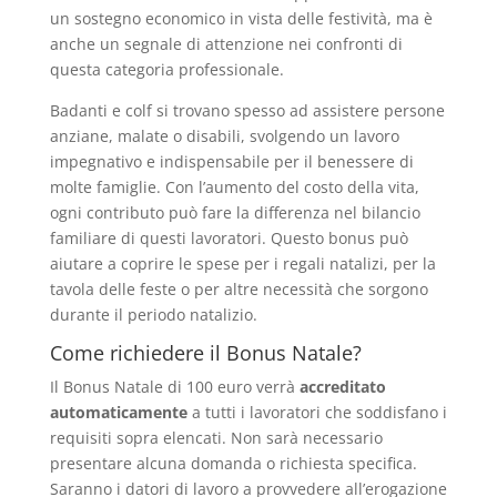
un sostegno economico in vista delle festività, ma è
anche un segnale di attenzione nei confronti di
questa categoria professionale.
Badanti e colf si trovano spesso ad assistere persone
anziane, malate o disabili, svolgendo un lavoro
impegnativo e indispensabile per il benessere di
molte famiglie. Con l’aumento del costo della vita,
ogni contributo può fare la differenza nel bilancio
familiare di questi lavoratori. Questo bonus può
aiutare a coprire le spese per i regali natalizi, per la
tavola delle feste o per altre necessità che sorgono
durante il periodo natalizio.
Come richiedere il Bonus Natale?
Il Bonus Natale di 100 euro verrà
accreditato
automaticamente
a tutti i lavoratori che soddisfano i
requisiti sopra elencati. Non sarà necessario
presentare alcuna domanda o richiesta specifica.
Saranno i datori di lavoro a provvedere all’erogazione