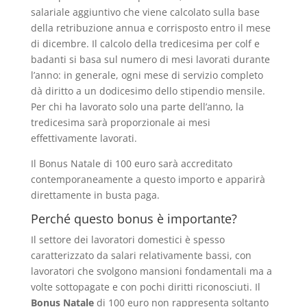
salariale aggiuntivo che viene calcolato sulla base
della retribuzione annua e corrisposto entro il mese
di dicembre. Il calcolo della tredicesima per colf e
badanti si basa sul numero di mesi lavorati durante
l’anno: in generale, ogni mese di servizio completo
dà diritto a un dodicesimo dello stipendio mensile.
Per chi ha lavorato solo una parte dell’anno, la
tredicesima sarà proporzionale ai mesi
effettivamente lavorati.
Il Bonus Natale di 100 euro sarà accreditato
contemporaneamente a questo importo e apparirà
direttamente in busta paga.
Perché questo bonus è importante?
Il settore dei lavoratori domestici è spesso
caratterizzato da salari relativamente bassi, con
lavoratori che svolgono mansioni fondamentali ma a
volte sottopagate e con pochi diritti riconosciuti. Il
Bonus Natale
di 100 euro non rappresenta soltanto