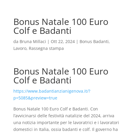
Bonus Natale 100 Euro
Colf e Badanti
da
Bruna Millaci
|
Ott 22, 2024
|
Bonus Badanti
,
Lavoro
,
Rassegna stampa
Bonus Natale 100 Euro
Colf e Badanti
https://www.badantianzianigenova.it/?
p=5085&preview=true
Bonus Natale 100 Euro Colf e Badanti. Con
l’avvicinarsi delle festività natalizie del 2024, arriva
una notizia importante per le lavoratrici e i lavoratori
domestici in Italia, ossia badanti e colf. Il governo ha