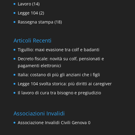
Lavoro
(14)
Legge 104
(2)
Rassegna stampa
(18)
Articoli Recenti
Tigullio: maxi evasione tra colf e badanti
Decreto fiscale: novità su colf, pensionati e
pagamenti elettronici
Italia: costano di più gli anziani che i figli
Legge 104 svolta storica: più diritti ai caregiver
Il lavoro di cura tra bisogno e pregiudizio
Associazioni Invalidi
Associazione Invalidi Civili Genova
0