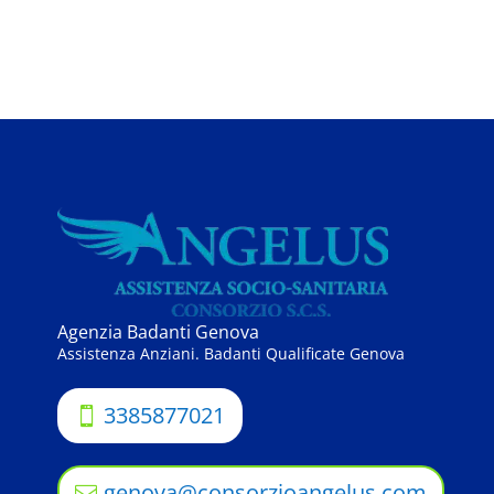
Busta paga colf e badanti Genova
Agenzia Badanti Genova
Assistenza Anziani. Badanti Qualificate Genova
3385877021
genova@consorzioangelus.com