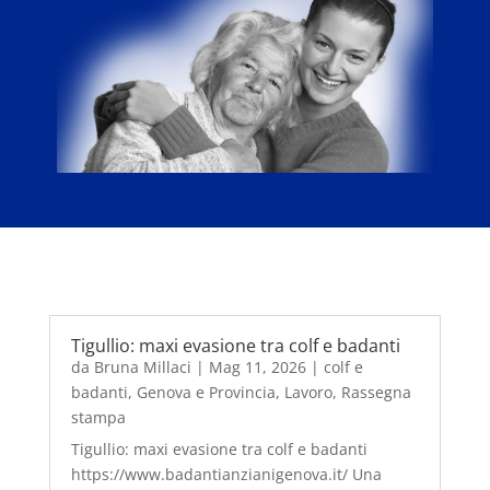
Tigullio: maxi evasione tra colf e badanti
da
Bruna Millaci
|
Mag 11, 2026
|
colf e
badanti
,
Genova e Provincia
,
Lavoro
,
Rassegna
stampa
Tigullio: maxi evasione tra colf e badanti
https://www.badantianzianigenova.it/ Una