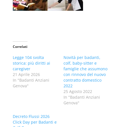
Correlati
Legge 104 svolta
Novità per badanti,
storica: più diritti ai
colf, baby-sitter e
caregiver
famiglie che assumono
21 Aprile 2026
con rinnovo del nuovo
In "Badanti Anziani
contratto domestico
Genova"
2022
25 Agosto 2022
In "Badanti Anziani
Genova"
Decreto Flussi 2026
Click Day per Badanti e