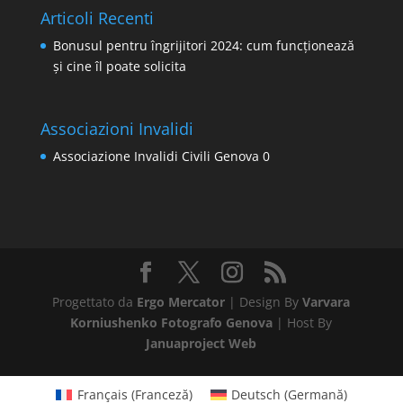
Articoli Recenti
Bonusul pentru îngrijitori 2024: cum funcționează
și cine îl poate solicita
Associazioni Invalidi
Associazione Invalidi Civili Genova
0
Progettato da
Ergo Mercator
| Design By
Varvara
Korniushenko Fotografo Genova
| Host By
Januaproject Web
Français
(
Franceză
)
Deutsch
(
Germană
)