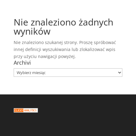
Nie znaleziono żadnych
wyników
Nie znaleziono szukanej strony. Proszę spróbować
innej definicji wyszukiwania lub zlokalizować wpis
przy użyciu nawigacji powyżej.
Archivi
Archivi