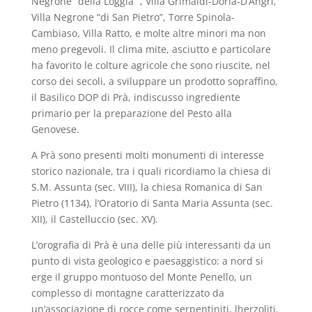
Negrone “della Loggia” , Villa Grimaldi-Doria-D’Angri,
Villa Negrone “di San Pietro”, Torre Spinola-
Cambiaso, Villa Ratto, e molte altre minori ma non
meno pregevoli. Il clima mite, asciutto e particolare
ha favorito le colture agricole che sono riuscite, nel
corso dei secoli, a sviluppare un prodotto sopraffino,
il Basilico DOP di Prà, indiscusso ingrediente
primario per la preparazione del Pesto alla
Genovese.
A Prà sono presenti molti monumenti di interesse
storico nazionale, tra i quali ricordiamo la chiesa di
S.M. Assunta (sec. VIII), la chiesa Romanica di San
Pietro (1134), l’Oratorio di Santa Maria Assunta (sec.
XII), il Castelluccio (sec. XV).
L’orografia di Prà è una delle più interessanti da un
punto di vista geologico e paesaggistico: a nord si
erge il gruppo montuoso del Monte Penello, un
complesso di montagne caratterizzato da
un’associazione di rocce come serpentiniti, lherzoliti,