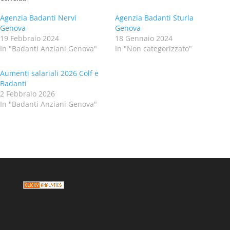
Agenzia Badanti Nervi
Agenzia Badanti Sturla
Genova
Genova
19 Febbraio 2024
18 Gennaio 2024
In "Badanti Anziani Genova"
In "Non categorizzato"
Aumenti salariali 2026 Colf e
Badanti
2 Febbraio 2026
In "Badanti Anziani Genova"